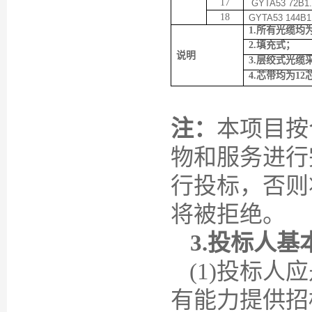
17
GYTA53 72B1.
18
GYTA53 144B1
1.所有光缆均
2.填充式；
说明
3.层绞式光缆
4.芯带均为12
注：
本项目按
物和服务进行
行投标，否则
将被拒绝。
3.
投标人基
(1)投标
有能力提供招