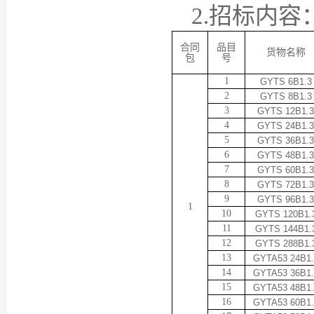
2.招标内容
合同
品目
货物名称
包
号
1
GYTS 6B1.3
2
GYTS 8B1.3
3
GYTS 12B1.3
4
GYTS 24B1.3
5
GYTS 36B1.3
6
GYTS 48B1.3
7
GYTS 60B1.3
8
GYTS 72B1.3
9
GYTS 96B1.3
1
10
GYTS 120B1.
11
GYTS 144B1.
12
GYTS 288B1.
13
GYTA53 24B1.
14
GYTA53 36B1.
15
GYTA53 48B1.
16
GYTA53 60B1.