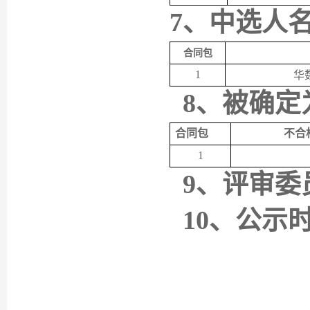
7、
中选人
合同包
1
华
8、
被确定
合同包
不合
1
9、
评审委
10、
公示