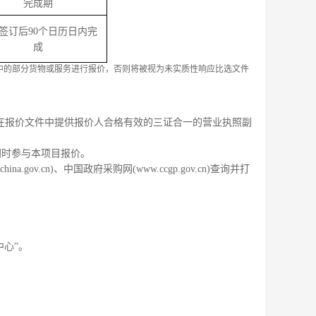
完成期
签订后
90
个日历日内完
成
中的部分货物或服务进行报价，否则将被视为未实质性响应比选文件
在报价文件中提供报价人合格有效的三证合一的营业执照副
同时参与本项目报价。
china.gov.cn)
、中国政府采购网
(www.ccgp.gov.cn)
查询并打
中心”。