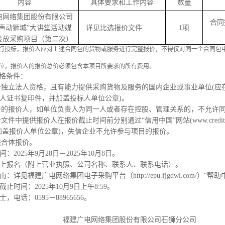
内容
具体要求和工作内容
数量
电网络集团
股份有限公司
合同
“声动狮城”大讲堂活动媒
详见比选报价文件
1
项
投放采购项目
（
第二次）
行授标，报价人应对上述合同包的货物或服务进行完整报价，不得仅对同一个合同包
位，报价人的报价总价必须包含本项目所要求的所有费用。
格条件：
备独立法人资格，且有能力提供采购货物及服务的国内企业或事业单位
(
应
人证书复印件，并加盖投标人单位公章
)
。
与的报价人，如单位负责人为同一人或者存在控股、管理关系的，不允许
文件中提供报价人在报价截止时间前分别通过“信用中国”网站
(www.credit
加盖报价人单位公章
)
，失信企业不允许参与项目的报价。
联合体报价。
间：
202
5
年
9
月
28
日－
202
5
年
10
月
8
日。
上报名（附上营业执照、公司名称、联系人、联系电话）。
南：详见福建广电网络集团电子采购平台（
http://epu.fjgdwl.com/
）“帮助
截止时间：
202
5
年
10
月
9
日上午
8:59
。
士
，电话：
0595
－
88965656
。
福建广电网络集团股份有限公司
石狮
分公司