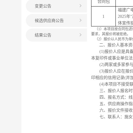
合同包
变更公告
福建广
1
202
5
年
候选供应商公告
体宣传
（
1
）本项目按合同包进
要求，其报价将被拒绝。
结果公告
（
2
）报价以人民币为单
二、报价人基本资
(1)
报价人应是具
本复印件或事业单位法
(2)
两家或多家参
(3)
报价人应在报价
印相应的信用记录
(
并
(4)
本项目不接受
三、报价人报名时
四、报名方式：线
五、供应商操作指
六、报价文件接收
七、联系人：
施女