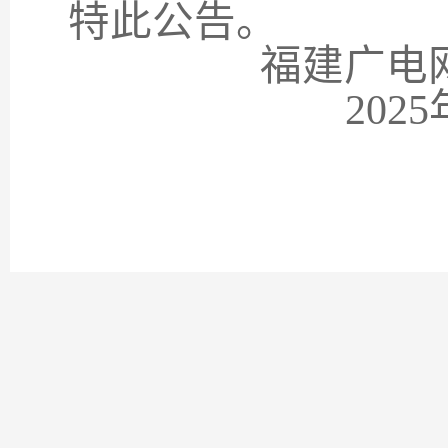
特此公告。
福建广电
2025